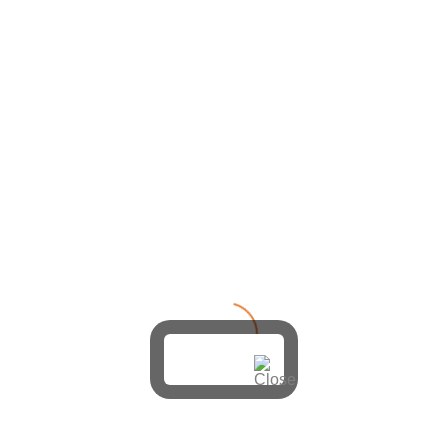
+ zum Google Calendar hinzufügen
+ zu iCal exportieren
DIESE VERANSTALTUNG TEILEN